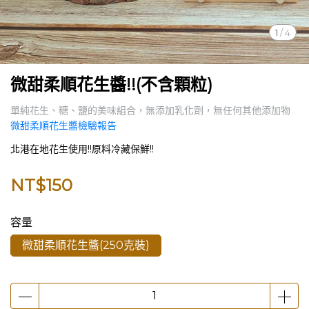
1
/
4
微甜柔順花生醬!!(不含顆粒)
單純花生、糖、鹽的美味組合，無添加乳化劑，無任何其他添加物
微甜柔順花生醬檢驗報告
北港在地花生使用!!原料冷藏保鮮!!
NT$150
容量
微甜柔順花生醬(250克裝)