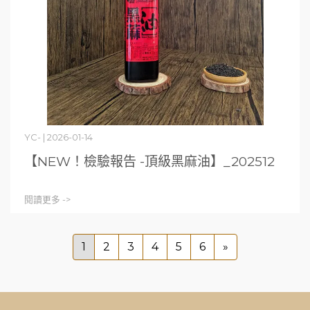
YC- | 2026-01-14
【NEW！檢驗報告 -頂級黑麻油】_202512
閱讀更多 ->
1
2
3
4
5
6
»