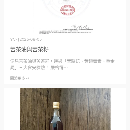
YC- | 2026-08-05
苦茶油與苦茶籽
億昌苦茶油與苦茶籽，通過「苯駢芘、黃麴毒素、重金
屬」三大食安檢驗！ 嚴格符⋯
閱讀更多 ->